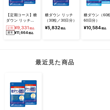
5-アミノレブリン酸リン酸塩：25mg
【定期コース】糖
糖ダウン リッチ
糖ダウン（60
ダウン リッチ
（30粒／30日分）
60日分）
（60粒／60日分）
¥5,832
¥10,584
¥9,331
税込
税込
税込
¥11,664
税込
最近見た商品