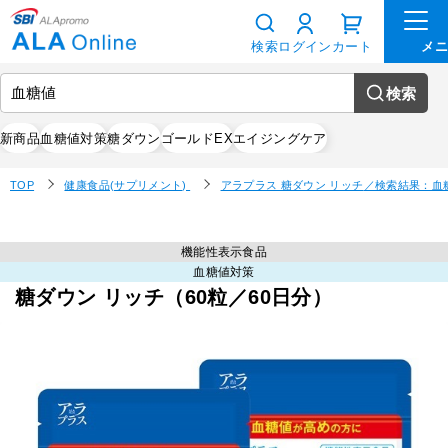
検索
ログイン
カート
検索
新商品
血糖値対策
糖ダウン
ゴールドEX
エイジングケア
TOP
健康食品(サプリメント)
アラプラス 糖ダウン リッチ
／検索結果：血
機能性表示食品
血糖値対策
糖ダウン リッチ（60粒／60日分）