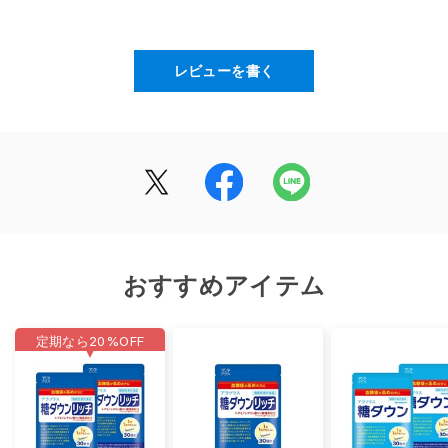
召し上がり方
1日1カプセルを目安に、水などと一緒にお召し上がりく
ださい。
レビューを書く
原材料名
デンプン（国内製造）、アミノ酸粉末（5-アミノレブリ
ン酸リン酸塩含有）/HPMC、クエン酸第一鉄ナトリウ
ム、着色料（二酸化チタン）、微粒二酸化ケイ素
栄養成分表示
おすすめアイテム
1カプセル（320mg）当たり
エネルギー：1.12kcal / たんぱく質：0.01g / 脂質：
定期なら
20%
OFF
0.002g / 炭水化物：0.26g / 食塩相当量：0.01g
機能性関与成分
1カプセル（320mg）当たり