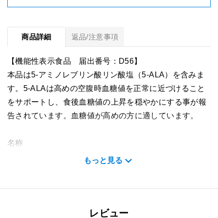
商品詳細
返品/注意事項
【機能性表示食品 届出番号：D56】
本品は5-アミノレブリン酸リン酸塩（5-ALA）を含みま
す。5-ALAは高めの空腹時血糖値を正常に近づけること
をサポートし、食後血糖値の上昇を穏やかにする事が報
告されています。血糖値が高めの方に適しています。
名称
アラプラス 糖ダウン リッチ（アミノ酸含有加工食品）
もっと見る
内容量
9.6g（1カプセル総重量320mg×30 カプセル）×２袋
レビュー