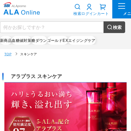
検索
ログイン
カート
検索
新商品
血糖値対策
糖ダウン
ゴールドEX
エイジングケア
TOP
スキンケア
アラプラス スキンケア