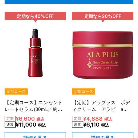
定期なら
40%
OFF
定期なら
20%
OFF
定期コース
定期コース
【定期コース】コンセント
【定期】アラプラス ボデ
レートセラム(30mL／約２
ィクリーム アラピ a
ヶ月分)
（20％OFF）
¥6,600
¥4,888
税込
税込
¥11,000
¥6,110
税込
税込
詳細を見る
詳細を見る