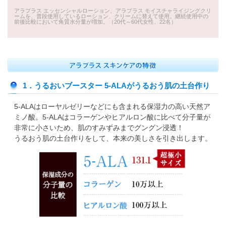
アラプラス エッセンシャルローション、アラプラス モイスチャライジングクリ
ームを、普段使用しているローション、クリームに替えて使用。継続使用中の
前後比較において角質水分量が増加。（20代～60代女性、22名）
1．うるおいブースター 5-ALAがうるおう肌の土台作り
5-ALAはローヤルゼリーなどにも含まれる保湿力の高い天然ア
ミノ酸。5-ALAはコラーゲンやヒアルロン酸に比べて分子量が
非常に小さいため、肌のすみずみまでグングン浸透！
うるおう肌の土台作りをして、本来の美しさを引き出します。