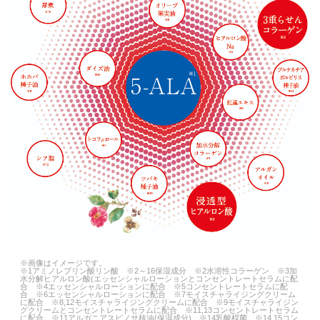
※画像はイメージです。
※1アミノレブリン酸リン酸 ※2～16保湿成分 ※2水溶性コラーゲン ※3加
水分解ヒアルロン酸(エッセンシャルローションとコンセントレートセラムに配
合 ※4エッセンシャルローションに配合 ※5コンセントレートセラムに配
合 ※6エッセンシャルローションに配合 ※7モイスチャライジングクリーム
に配合 ※8,12モイスチャライジングクリームに配合 ※9モイスチャライジン
グクリームとコンセントレートセラムに配合 ※11,13コンセントレートセラム
に配合 ※11アルガニアスピノサ核油(保湿成分) ※14乳酸桿菌 ※14,15コン