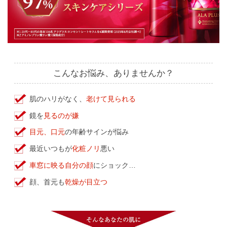
こんなお悩み、ありませんか？
肌のハリがなく、
老けて見られる
鏡を
見るのが嫌
目元、口元
の年齢サインが悩み
最近いつもが
化粧ノリ
悪い
車窓に映る自分の顔
にショック…
顔、首元も
乾燥が目立つ