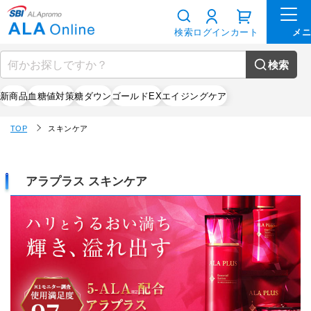
検索
ログイン
カート
検索
新商品
血糖値対策
糖ダウン
ゴールドEX
エイジングケア
TOP
スキンケア
アラプラス スキンケア