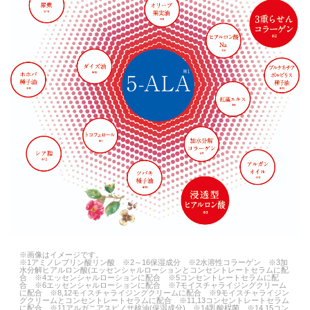
※画像はイメージです。
※1アミノレブリン酸リン酸 ※2～16保湿成分 ※2水溶性コラーゲン ※3加
水分解ヒアルロン酸(エッセンシャルローションとコンセントレートセラムに配
合 ※4エッセンシャルローションに配合 ※5コンセントレートセラムに配
合 ※6エッセンシャルローションに配合 ※7モイスチャライジングクリーム
に配合 ※8,12モイスチャライジングクリームに配合 ※9モイスチャライジン
グクリームとコンセントレートセラムに配合 ※11,13コンセントレートセラム
に配合 ※11アルガニアスピノサ核油(保湿成分) ※14乳酸桿菌 ※14,15コン