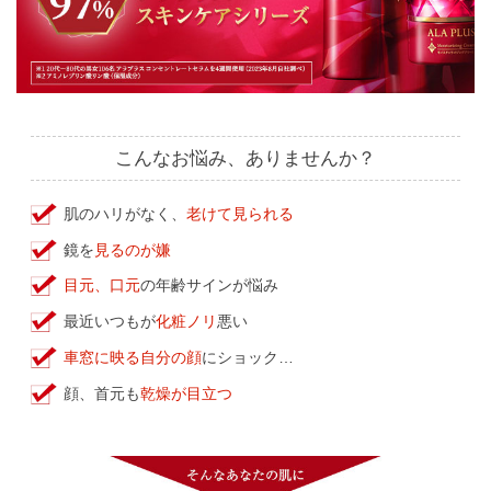
こんなお悩み、ありませんか？
肌のハリがなく、
老けて見られる
鏡を
見るのが嫌
目元、口元
の年齢サインが悩み
最近いつもが
化粧ノリ
悪い
車窓に映る自分の顔
にショック…
顔、首元も
乾燥が目立つ