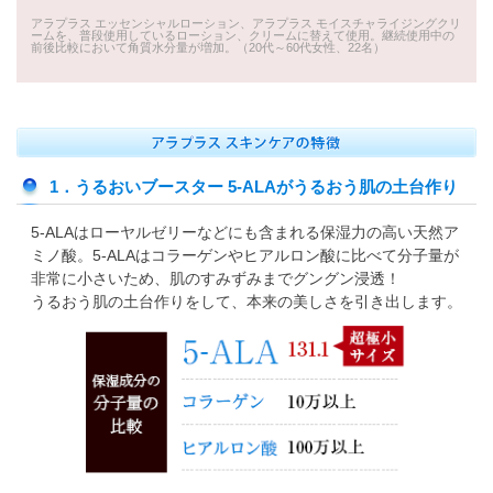
アラプラス エッセンシャルローション、アラプラス モイスチャライジングクリ
ームを、普段使用しているローション、クリームに替えて使用。継続使用中の
前後比較において角質水分量が増加。（20代～60代女性、22名）
1．うるおいブースター 5-ALAがうるおう肌の土台作り
5-ALAはローヤルゼリーなどにも含まれる保湿力の高い天然ア
ミノ酸。5-ALAはコラーゲンやヒアルロン酸に比べて分子量が
非常に小さいため、肌のすみずみまでグングン浸透！
うるおう肌の土台作りをして、本来の美しさを引き出します。