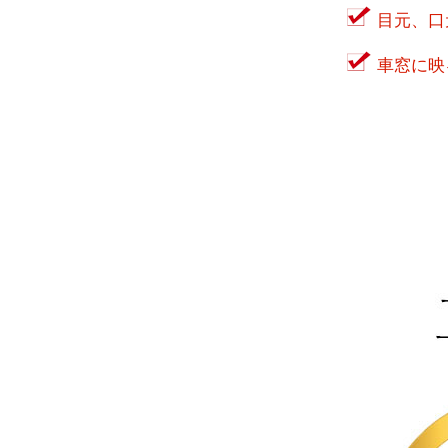
目元、口
車窓に映