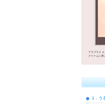
アラプラス 
クリームに替
1．う