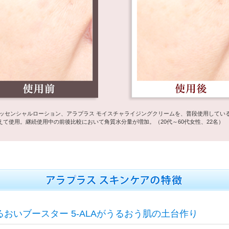
エッセンシャルローション、アラプラス モイスチャライジングクリームを、普段使用してい
えて使用。継続使用中の前後比較において角質水分量が増加。（20代～60代女性、22名）
るおいブースター 5-ALAがうるおう肌の土台作り