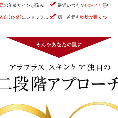
元
の年齢サインが悩み
最近いつもが
化粧ノリ
悪い
る自分の顔
にショック…
顔、首元も
乾燥が目立つ