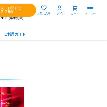
注文・お問合せ
52-755
ゲスト 様
お気に入り
ログイン
カート
メニュー
～19:00（年中無休）
ご利用ガイド
購入履歴
定期コースの確認・変更
お気に入り
お知らせ
商品カテゴリから探す
健康食品(サプリメント)