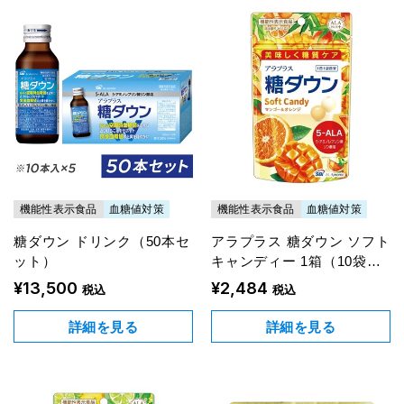
機能性表示食品
血糖値対策
機能性表示食品
血糖値対策
糖ダウン ドリンク（50本セ
アラプラス 糖ダウン ソフト
ット）
キャンディー 1箱（10袋入
り）
¥13,500
¥2,484
税込
税込
詳細を見る
詳細を見る