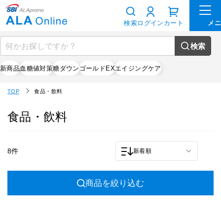
検索
ログイン
カート
検索
新商品
血糖値対策
糖ダウン
ゴールドEX
エイジングケア
TOP
食品・飲料
食品・飲料
8件
新着順
商品を絞り込む