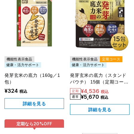
機能性表示食品
機能性表示食品
定期コース
健康・活力サポート
健康・活力サポート
発芽玄米の底力（160g／1
発芽玄米の底力（スタンド
包）
パウチ） 15個（定期コー
ス）【20％OFF】
¥324
¥4,536
税込
税込
¥5,670
税込
詳細を見る
詳細を見る
定期なら
20%
OFF