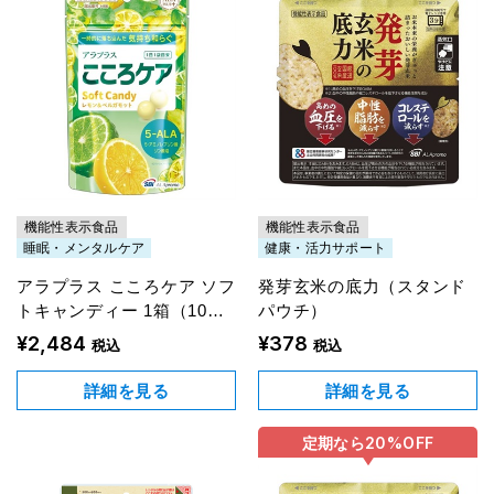
機能性表示食品
機能性表示食品
睡眠・メンタルケア
健康・活力サポート
アラプラス こころケア ソフ
発芽玄米の底力（スタンド
トキャンディー 1箱（10袋
パウチ）
入り）
¥2,484
¥378
税込
税込
詳細を見る
詳細を見る
定期なら
20%
OFF