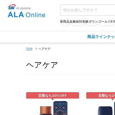
新商品
血糖値対策
糖ダウン
ゴールドE
商品ラインナッ
TOP
ヘアケア
ヘアケア
定期なら
20%
OFF
定期なら
2