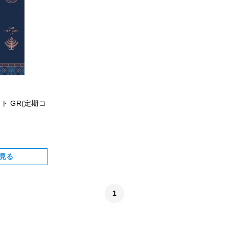
ト GR(定期コ
】
見る
1