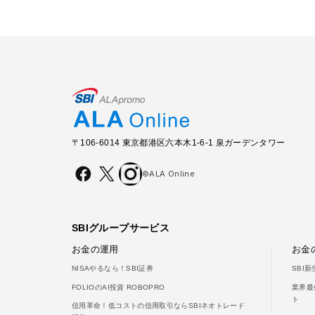
〒106-6014 東京都港区六本木1-6-1 泉ガーデンタワー
©ALA Online
SBIグループサービス
お金の運用
お金
NISAやるなら！SBI証券
SBI
FOLIOのAI投資 ROBOPRO
業界最
ト
信用革命！低コストの信用取引ならSBIネオトレード