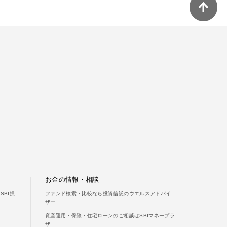
ご利用ガイド
よくあるご質問
お金の情報・相談
BI損
ファンド検索・比較なら投資信託のウエルスアドバイ
ザー
資産運用・保険・住宅ローンのご相談はSBIマネープラ
ザ