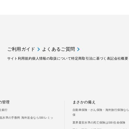
ご利用ガイド
よくあるご質問
サイト利用規約
個人情報の取扱について
特定商取引法に基づく表記
会社概要
の管理
まさかの備え
新生銀行
自動車保険・がん保険・海外旅行保険ならS
保
低水準の手数料 海外送金ならSBIレミッ
業界最安水準の死亡保険はSBI生命保険