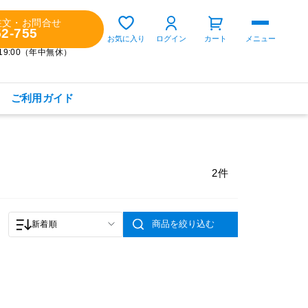
注文・お問合せ
52-755
ゲスト 様
お気に入り
ログイン
カート
メニュー
～19:00（年中無休）
ご利用ガイド
購入履歴
定期コースの確認・変更
2件
お気に入り
お知らせ
商品を絞り込む
新着順
商品カテゴリから探す
健康食品(サプリメント)