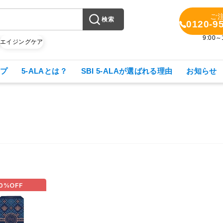
ご
検索
0120-9
9:00
X
エイジングケア
プ
5-ALAとは？
SBI 5-ALAが選ばれる理由
お知らせ
0%
OFF