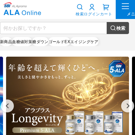
検索
ログイン
カート
検索
新商品
血糖値対策
糖ダウン
ゴールドEX
エイジングケア