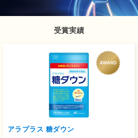
受賞実績
エイジングケア
機能性表示食品
血糖値対策
SBI BEST NMN（60粒／30
糖ダウン アラシア（30粒／
日分）
30日分）
¥10,800
¥5,832
税込
税込
アラプラス 糖ダウン