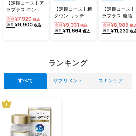
【定期コース】ア
【定期コース】糖
【定期コース】
ラプラス ロンジ
ダウン リッチ
ラプラス 糖脂
ェビティ プレミ
¥7,920
税込
（60粒／60日分）
ウン(120粒/60
アム5-
¥9,900
¥9,331
¥8,985
税込
税込
税
分) 20%オフ
ALA100（30日
¥11,664
¥11,232
税込
税
分）20％OFF
ランキング
すべて
サプリメント
スキンケア
1