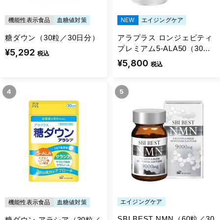
機能性表示食品
血糖値対策
NEW
エイジングケア
糖ダウン（30粒／30日分）
アラプラス ロンジェビティ
プレミアム5-ALA50（30日
¥5,292
税込
分）
¥5,800
税込
4
5
エイジングケア
機能性表示食品
血糖値対策
SBI BEST NMN（60粒／30
糖ダウン アラシア（30粒／