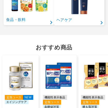
食品・飲料
ヘアケア
おすすめ商品
定期コース
NEW
機能性表示食品
機能性表示食品
エイジングケア
定期コース
定期コース
血糖値対策
糖＆脂対策