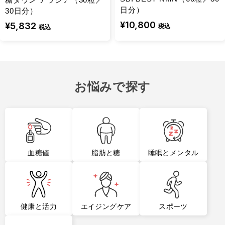
日分）
30日分）
¥10,800
¥5,832
税込
税込
1
1
お悩みで探す
血糖値
脂肪と糖
睡眠とメンタル
NEW
定期コース
エイジングケア
アラプラス ロンジェビテ
【定期コース】コンセン
ィ プレミアム5-
トレートセラム(30mL／
健康と活力
エイジングケア
スポーツ
ALA100（30日分）
約２ヶ月分)
¥9,900
¥6,600
税込
税込
¥11,000
税込