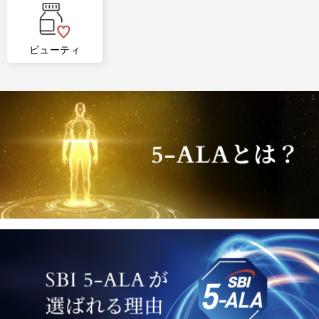
2
3
ビューティ
2
3
SOLD OUT
SOLD OUT
機能性表示食品
血糖値対策
NEW
エイジングケア
糖ダウン（30粒／30日分）
アラプラス スキンケアシリ
アラプラス ロンジェビティ
エッセンシャルローション
ーズ ハリうるおい2品セッ
プレミアム5-ALA50（30日
(150mL／約２ヶ月分)
¥5,292
税込
ト
分）
¥15,000
¥5,800
¥6,000
税込
税込
税込
4
5