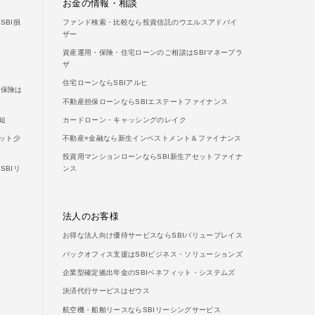
お金の情報・相談
BI損
ファンド検索・比較なら投資信託のウエルスアドバイ
ザー
資産運用・保険・住宅ローンのご相談はSBIマネープラ
ザ
住宅ローンならSBIアルヒ
両保険は
不動産担保ローンならSBIエステートファイナンス
短
カードローン・キャッシングのレイク
ット少
不動産×金融なら新生インベストメント＆ファイナンス
投資用マンションローンならSBI新生アセットファイナ
BIリ
ンス
法人のお客様
お得な法人向け優待サービスならSBIバリュープレイス
バックオフィス支援はSBIビジネス・ソリューションズ
企業型確定拠出年金のSBIベネフィット・システムズ
決済代行サービスはゼウス
航空機・船舶リースならSBIリーシングサービス