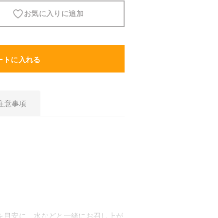
お気に入りに追加
スキンケア
食品・飲料
ートに入れる
ヘアケア
注意事項
商品について
5-ALAとは？
SBI 5-ALAが選ばれる理由
サービス・ガイド
お知らせ
を目安に、水などと一緒にお召し上が