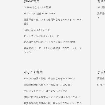
お金の運用
お金
NISAやるなら！SBI証券
SBI
FOLIOのAI投資 ROBOPRO
業界最
ト
信用革命！低コストの信用取引ならSBIネオトレード
証券
FXならSBI FXトレード
ビットコインはSBI VCトレード
初心者でも気軽にビットコイン取引 BITPOINT
資産形成に、アートという選択肢 SBIアートオーク
ション
かしこく利用
から
ローンの検索・比較・申込みならイー・ローン
高級会
自動車保険の見積もり・比較のインズウェブ
5-A
クレジットカード・ローンならアプラス
地域活性化を応援するメディア SBIふるさとだより
賃貸住宅向け保険の比較・申込ならSBIインシュアラ