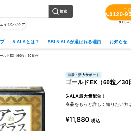
ご
検索
0120-9
9:00
X
エイジングケア
プ
5-ALAとは？
SBI 5-ALAが選ばれる理由
お知らせ
ールドEX（60粒／30日分）
健康・活力サポート
ゴールドEX（60粒／3
5-ALA最大量配合！
商品をもっと詳しく知りたい方
¥11,880
税込