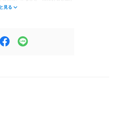
ご利用ガイド
と見る
よくあるご質問
粉末（5-アミノレブリン酸リン酸塩
一鉄ナトリウム、HPMC、ステアリ
イ素、着色料（二酸化チタン）
：0.04g / 脂質：0.012g / 炭水化
5mg / 5-アミノレブリン酸リン酸塩：
ページとパッケージ（原材料名・栄養
います。お召し上がりの際は、パッケ
）をご確認ください。