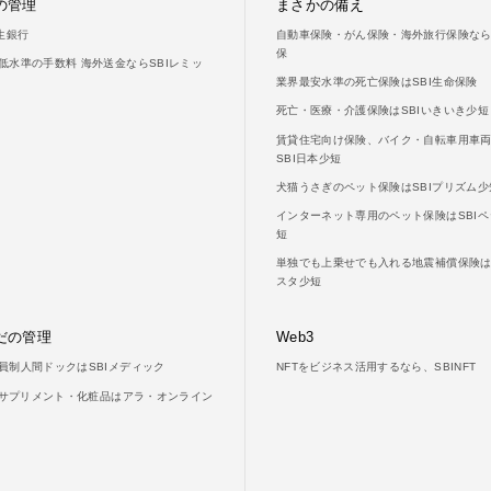
の管理
まさかの備え
新生銀行
自動車保険・がん保険・海外旅行保険ならS
保
低水準の手数料 海外送金ならSBIレミッ
業界最安水準の死亡保険はSBI生命保険
死亡・医療・介護保険はSBIいきいき少短
賃貸住宅向け保険、バイク・自転車用車
SBI日本少短
犬猫うさぎのペット保険はSBIプリズム少
インターネット専用のペット保険はSBIペ
短
単独でも上乗せでも入れる地震補償保険はS
スタ少短
だの管理
Web3
員制人間ドックはSBIメディック
NFTをビジネス活用するなら、SBINFT
LAサプリメント・化粧品はアラ・オンライン