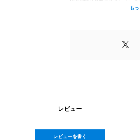
りください。
もっ
原材料名
デンプン（国内製造）、アミノ酸
含有）／セルロース、クエン酸第
ン酸カルシウム、微粒二酸化ケ
栄養成分表示
2粒(640mg)当たり
エネルギー：2.13kcal / たんぱく質
物：0.46g / 食塩相当量：0.0
100mg
※商品の規格変更等により、当
レビュー
成分表示）で異なる場合がござ
ージ（原材料名・栄養成分表示
レビューを書く