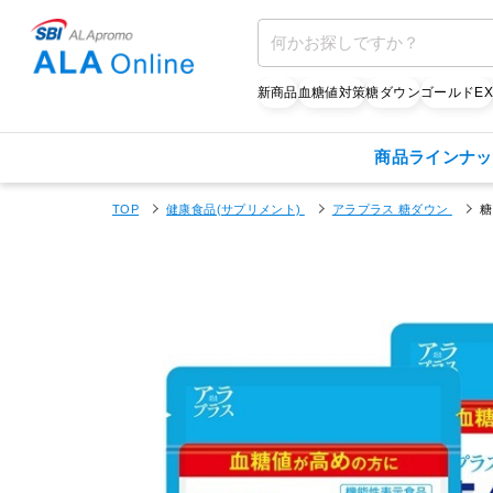
新商品
血糖値対策
糖ダウン
ゴールドE
商品ラインナッ
TOP
健康食品(サプリメント)
アラプラス 糖ダウン
糖