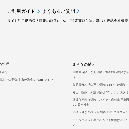
ご利用ガイド
よくあるご質問
サイト利用規約
個人情報の取扱について
特定商取引法に基づく表記
会社概要
の管理
まさかの備え
新生銀行
自動車保険・がん保険・海外旅行保険ならS
保
低水準の手数料 海外送金ならSBIレミッ
業界最安水準の死亡保険はSBI生命保険
死亡・医療・介護保険はSBIいきいき少短
賃貸住宅向け保険、バイク・自転車用車
SBI日本少短
犬猫うさぎのペット保険はSBIプリズム少
インターネット専用のペット保険はSBIペ
短