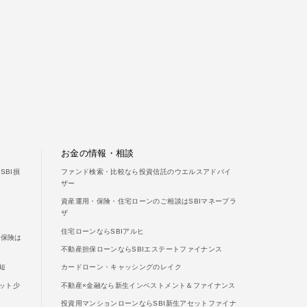
お金の情報・相談
BI損
ファンド検索・比較なら投資信託のウエルスアドバイ
ザー
資産運用・保険・住宅ローンのご相談はSBIマネープラ
ザ
住宅ローンならSBIアルヒ
両保険は
不動産担保ローンならSBIエステートファイナンス
短
カードローン・キャッシングのレイク
ット少
不動産×金融なら新生インベストメント＆ファイナンス
投資用マンションローンならSBI新生アセットファイナ