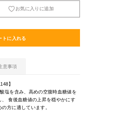
お気に入りに追加
スキンケア
食品・飲料
ートに入れる
ヘアケア
注意事項
商品について
5-ALAとは？
48】
ン酸塩を含み、高めの空腹時血糖値を
SBI 5-ALAが選ばれる理由
し、 食後血糖値の上昇を穏やかにす
めの方に適しています。
サービス・ガイド
お知らせ