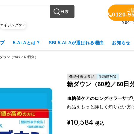
ご
検索
0120-9
9:00
X
エイジングケア
プ
5-ALAとは？
SBI 5-ALAが選ばれる理由
お知らせ
ダウン（60粒／60日分）
機能性表示食品
血糖値対策
糖ダウン（60粒／60日
血糖値ケアのロングセラーサプ
商品をもっと詳しく知りたい方
¥10,584
税込