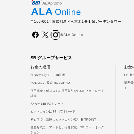
〒106-6014 東京都港区六本木1-6-1 泉ガーデンタワー
©ALA Online
SBIグループサービス
お金の運用
お金
NISAやるなら！SBI証券
SBI
FOLIOのAI投資 ROBOPRO
業界最
ト
信用革命！低コストの信用取引ならSBIネオトレード
証券
FXならSBI FXトレード
ビットコインはSBI VCトレード
初心者でも気軽にビットコイン取引 BITPOINT
資産形成に、アートという選択肢 SBIアートオーク
ション