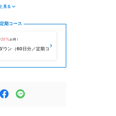
ご利用ガイド
と見る
 × 30カプセル）×２袋
よくあるご質問
定期コース
どと一緒にお召し上がりください。
20%
り
お得！
ダウン（60日分／定期コ
ミノレブリン酸リン酸塩含有）／
ウム、微粒二酸化ケイ素、着色料（二
更等により、当ページとパッケージ
ざいます。お召し上がりの際は、パッ
ださい。
：0.01g / 脂質：0.003g / 炭水化