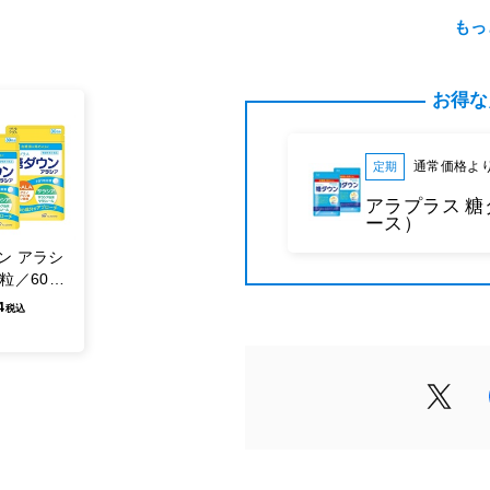
内容量
もっ
9.3g（1 カプセル総重量310mg
お得な
召し上がり方
1 日1カプセルを目安に、水な
通常価格よ
定期
原材料名
アラプラス 糖
デンプン、アミノ酸粉末（5-ア
ース）
HPMC、クエン酸第一鉄ナトリ
ン アラシ
酸化チタン） ※商品の規格変
0粒／60日
（原材料名）で異なる場合がご
4
税込
ケージ（原材料名）をご確認く
栄養成分表示
1カプセル（310mg）当たり
エネルギー：1.16kcal / たんぱく質
物：0.28g / 食塩相当量：0.008g