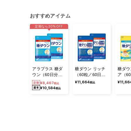
おすすめアイテム
定期なら
20%
OFF
アラプラス 糖ダ
糖ダウン リッチ
糖ダウ
ウン（60日分／
（60粒／60日
ア（6
定期コース）
分）
分）
¥11,664
¥11,66
¥8,467
税込
税込
¥10,584
税込