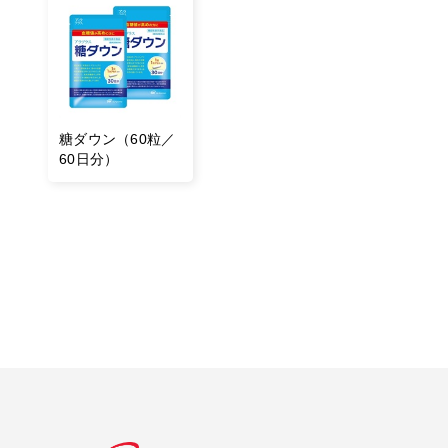
糖ダウン（60粒／
60日分）