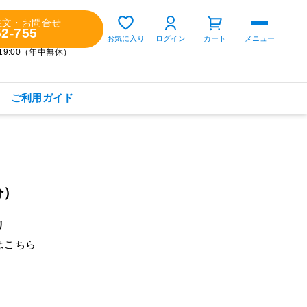
注文・お問合せ
52-755
ゲスト 様
お気に入り
ログイン
カート
メニュー
～19:00（年中無休）
ご利用ガイド
購入履歴
定期コースの確認・変更
分）
お気に入り
お知らせ
リ
は
こちら
商品カテゴリから探す
健康食品(サプリメント)