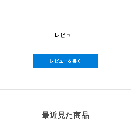
機能性関与成分
1カプセル（310mg）当たり
5-アミノレブリン酸リン酸塩：1
レビュー
レビューを書く
最近見た商品