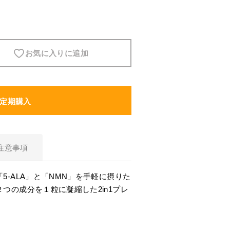
スキンケア
お気に入りに追加
食品・飲料
ヘアケア
定期購入
商品について
5-ALAとは？
注意事項
SBI 5-ALAが選ばれる理由
5-ALA」と「NMN」を手軽に摂りた
サービス・ガイド
つの成分を１粒に凝縮した2in1プレ
お知らせ