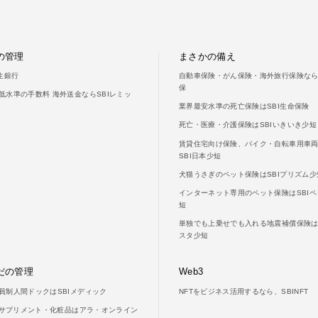
の管理
まさかの備え
新生銀行
自動車保険・がん保険・海外旅行保険ならS
保
低水準の手数料 海外送金ならSBIレミッ
業界最安水準の死亡保険はSBI生命保険
死亡・医療・介護保険はSBIいきいき少短
賃貸住宅向け保険、バイク・自転車用車
SBI日本少短
犬猫うさぎのペット保険はSBIプリズム少
インターネット専用のペット保険はSBIペ
短
単独でも上乗せでも入れる地震補償保険はS
スタ少短
だの管理
Web3
員制人間ドックはSBIメディック
NFTをビジネス活用するなら、SBINFT
LAサプリメント・化粧品はアラ・オンライン