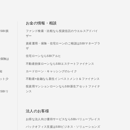
お金の情報・相談
BI損
ファンド検索・比較なら投資信託のウエルスアドバイ
ザー
資産運用・保険・住宅ローンのご相談はSBIマネープラ
ザ
住宅ローンならSBIアルヒ
両保険は
不動産担保ローンならSBIエステートファイナンス
短
カードローン・キャッシングのレイク
ット少
不動産×金融なら新生インベストメント＆ファイナンス
投資用マンションローンならSBI新生アセットファイナ
BIリ
ンス
法人のお客様
お得な法人向け優待サービスならSBIバリュープレイス
バックオフィス支援はSBIビジネス・ソリューションズ