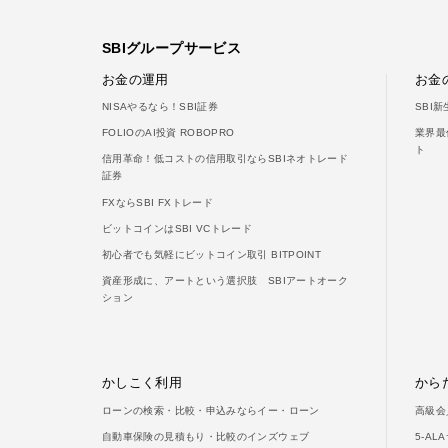
SBIグループサービス
お金の運用
お金
NISAやるなら！SBI証券
SBI
FOLIOのAI投資 ROBOPRO
業界最
ト
信用革命！低コストの信用取引ならSBIネオトレード
証券
FXならSBI FXトレード
ビットコインはSBI VCトレード
初心者でも気軽にビットコイン取引 BITPOINT
資産形成に、アートという選択肢 SBIアートオーク
ション
かしこく利用
から
ローンの検索・比較・申込みならイー・ローン
高級会
自動車保険の見積もり・比較のインズウェブ
5-A