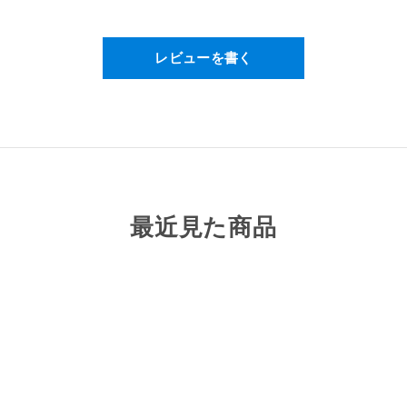
原材料名
レビューを書く
β-ニコチンアミドモノヌクレオ
アミノレブリン酸リン酸塩含有）
一鉄ナトリウム、ステアリン酸
料（二酸化チタン）
最近見た商品