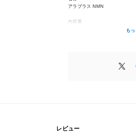
アラプラス NMN
内容量
19.8g（1粒総重量330mg x 60
もっ
摂取の方法
栄養補給の食品として、1日1～
上がりください。
配合成分
1粒（330mg）当たり
5-アミノレブリン酸リン酸塩 25
チド 75mg
栄養成分表示
1粒（330mg）当たり
エネルギー：1.14kcal / たんぱく質
レビュー
物：0.22g / 食塩相当量：0.014g