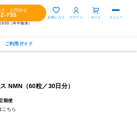
注文・お問合せ
52-755
ゲスト 様
お気に入り
ログイン
カート
メニュー
～19:00（年中無休）
ご利用ガイド
購入履歴
定期コースの確認・変更
 NMN（60粒／30日分）
お気に入り
お知らせ
な定期便
は
こちら
商品カテゴリから探す
健康食品(サプリメント)