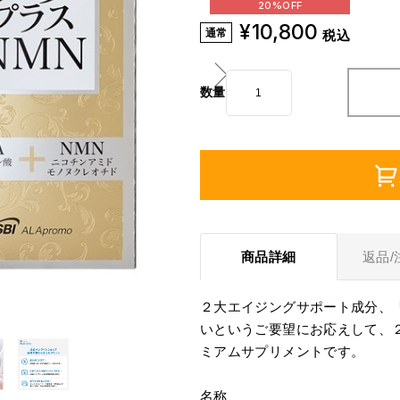
20%OFF
¥10,800
通
常
税込
数量
商品詳細
返品/
２大エイジングサポート成分、「
いというご要望にお応えして、２
ミアムサプリメントです。
名称