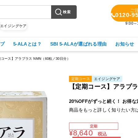
ご
検索
0120-9
9:00
X
エイジングケア
プ
5-ALAとは？
SBI 5-ALAが選ばれる理由
お知らせ
コース】アラプラス NMN（60粒／30日分）
定期コース
エイジングケア
【定期コース】アラプラス
20%OFFがずっと続く！ お得
商品をもっと詳しく知りたい方
定
期
¥8,640
税込