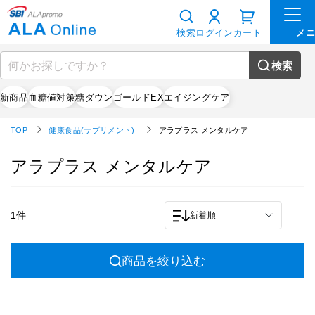
検索
ログイン
カート
検索
新商品
血糖値対策
糖ダウン
ゴールドEX
エイジングケア
TOP
健康食品(サプリメント)
アラプラス メンタルケア
アラプラス メンタルケア
1件
新着順
商品を絞り込む