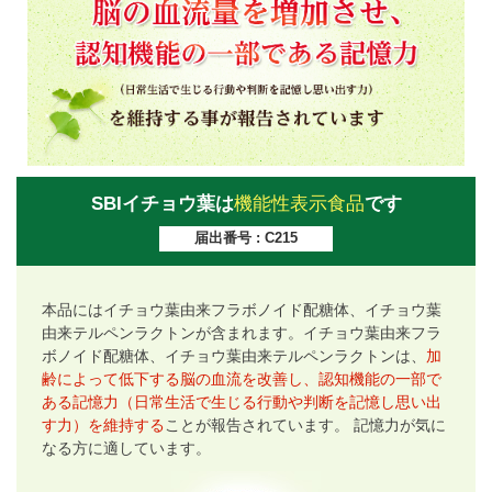
SBIイチョウ葉は
機能性表示食品
です
届出番号 : C215
本品にはイチョウ葉由来フラボノイド配糖体、イチョウ葉
由来テルペンラクトンが含まれます。イチョウ葉由来フラ
ボノイド配糖体、イチョウ葉由来テルペンラクトンは、
加
齢によって低下する脳の血流を改善し、認知機能の一部で
ある記憶力（日常生活で生じる行動や判断を記憶し思い出
す力）を維持する
ことが報告されています。 記憶力が気に
なる方に適しています。