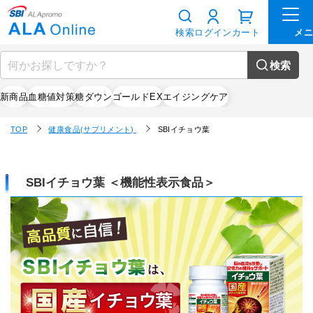
検索
ログイン
カート
検索
新商品
血糖値対策
糖ダウン
ゴールドEX
エイジングケア
TOP
健康食品(サプリメント)
SBIイチョウ葉
SBIイチョウ葉 ＜機能性表示食品＞