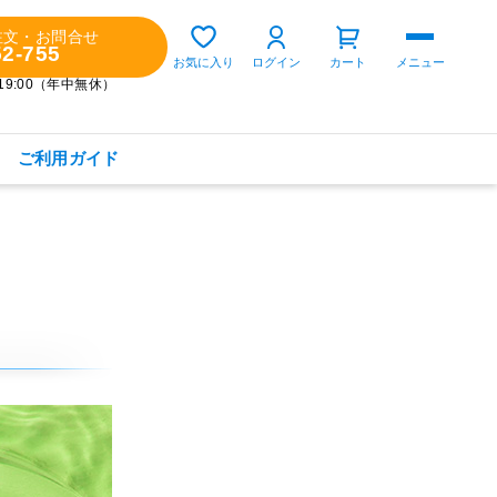
注文・お問合せ
52-755
ゲスト 様
お気に入り
ログイン
カート
メニュー
～19:00（年中無休）
ご利用ガイド
購入履歴
定期コースの確認・変更
お気に入り
お知らせ
商品カテゴリから探す
健康食品(サプリメント)