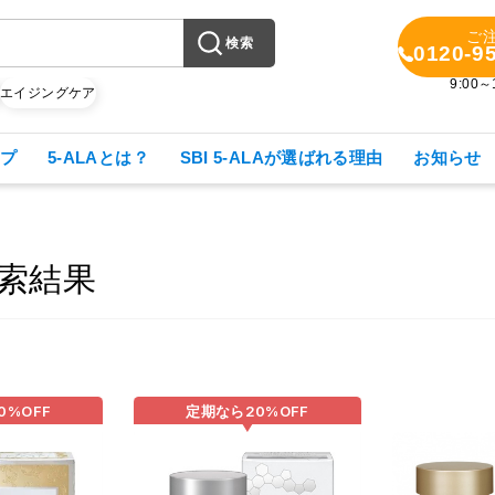
ご
検索
0120-9
9:00
X
エイジングケア
プ
5-ALAとは？
SBI 5-ALAが選ばれる理由
お知らせ
索結果
0%
OFF
定期なら
20%
OFF