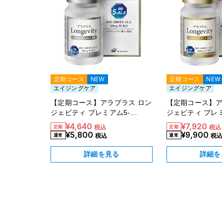
定期コース
NEW
定期コース
NEW
エイジングケア
エイジングケア
【定期コース】アラプラス ロン
【定期コース】ア
ジェビティ プレミアム5-
ジェビティ プレミ
ALA50（30日分）20％OFF
ALA100（30日
¥4,640
¥7,920
税込
税込
¥5,800
¥9,900
税込
税
詳細を見る
詳細を