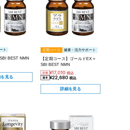
スキンケア
食品・飲料
ート
ヘアケア
定期コース
健康・活力サポート
BI BEST NMN
【定期コース】ゴールドEX +
SBI BEST NMN
商品について
¥17,010
税込
細を見る
¥22,680
5-ALAとは？
税込
詳細を見る
SBI 5-ALAが選ばれる理由
サービス・ガイド
お知らせ