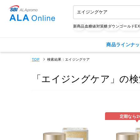
新商品
血糖値対策
糖ダウン
ゴールドE
商品ラインナッ
TOP
検索結果：エイジングケア
「エイジングケア」の検
定期なら
2