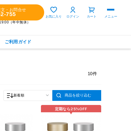
注文・お問合せ
52-755
ゲスト 様
お気に入り
ログイン
カート
メニュー
～19:00（年中無休）
ご利用ガイド
購入履歴
定期コースの確認・変更
10件
お気に入り
お知らせ
商品を絞り込む
新着順
定期なら
25%
OFF
商品カテゴリから探す
健康食品(サプリメント)