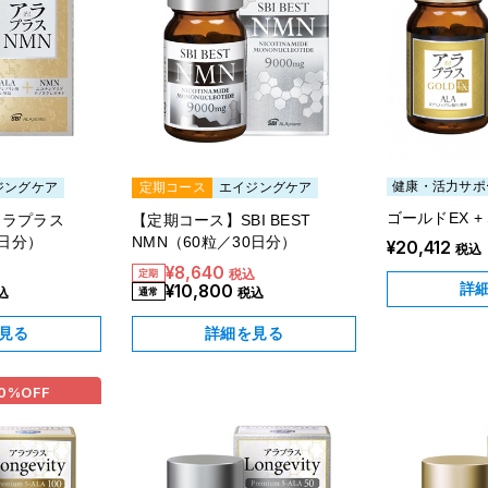
健康・活力サポ
ジングケア
定期コース
エイジングケア
ゴールドEX + S
アラプラス
【定期コース】SBI BEST
0日分）
NMN（60粒／30日分）
¥20,412
税込
¥8,640
込
税込
詳
¥10,800
込
税込
見る
詳細を見る
0%
OFF