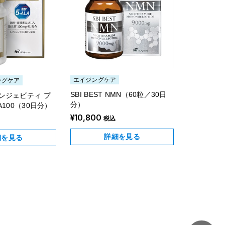
ご利用ガイド
よくあるご質問
エイジングケア
ングケア
SBI BEST NMN（60粒／30日
ンジェビティ プ
分）
A100（30日分）
¥10,800
税込
詳細を見る
細を見る