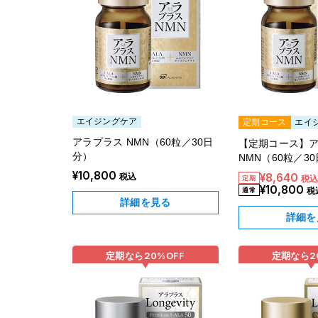
エイジングケア
定期コース
エイ
アラプラス NMN（60粒／30日
【定期コース】
分）
NMN（60粒／3
¥10,800
税込
¥8,640
税
¥10,800
税
詳細を見る
詳細を
定期なら
20%
OFF
定期なら
2