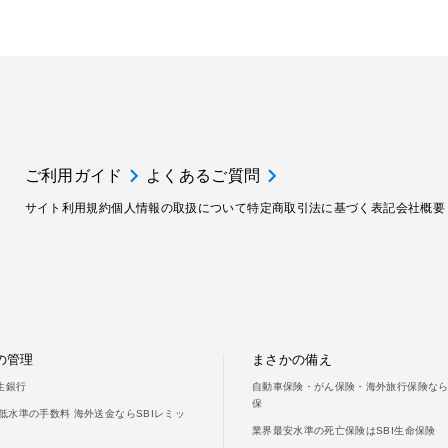
ご利用ガイド
よくあるご質問
サイト利用規約
個人情報の取扱について
特定商取引法に基づく表記
会社概要
の管理
まさかの備え
新生銀行
自動車保険・がん保険・海外旅行保険ならS
保
低水準の手数料 海外送金ならSBIレミッ
業界最安水準の死亡保険はSBI生命保険