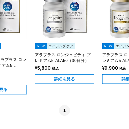
NEW
エイジングケア
NEW
エイジ
アラプラス ロンジェビティ プ
アラプラス ロ
ラプラス ロン
レミアム5-ALA50（30日分）
レミアム5-AL
アム5-
¥5,800
¥9,900
税込
税込
分）20％OFF
込
詳細を見る
詳
見る
1